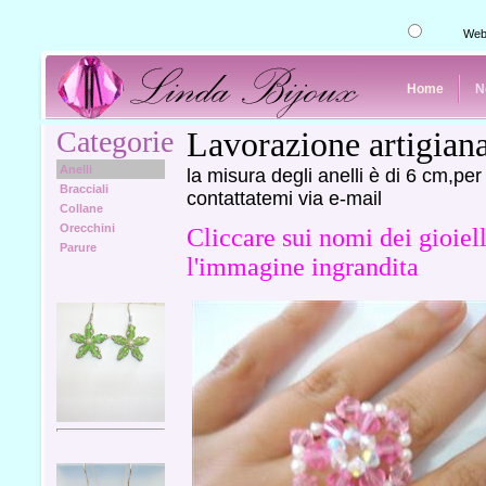
We
Home
N
Categorie
Lavorazione artigian
Anelli
la misura degli anelli è di 6 cm,pe
Bracciali
contattatemi via e-mail
Collane
Orecchini
Cliccare sui nomi dei gioiel
Parure
l'immagine ingrandita