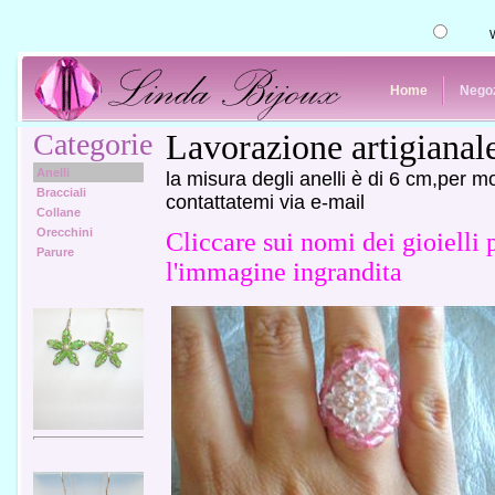
Home
Nego
Categorie
Lavorazione artigianal
Anelli
la misura degli anelli è di 6 cm,per m
Bracciali
contattatemi via e-mail
Collane
Orecchini
Cliccare sui nomi dei gioielli 
Parure
l'immagine ingrandita