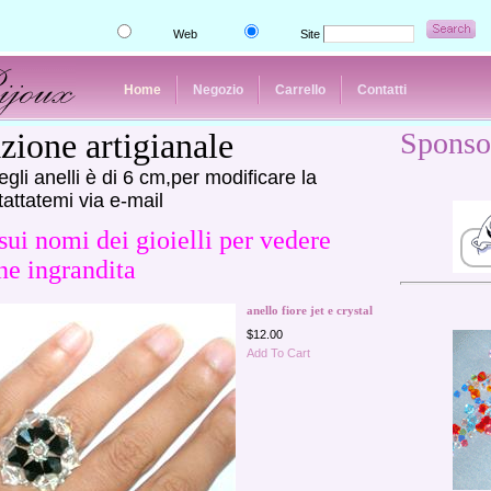
Web
Site
Home
Negozio
Carrello
Contatti
zione artigianale
Sponso
egli anelli è di 6 cm,per modificare la
attatemi via e-mail
sui nomi dei gioielli per vedere
ne ingrandita
anello fiore jet e crystal
$12.00
Add To Cart