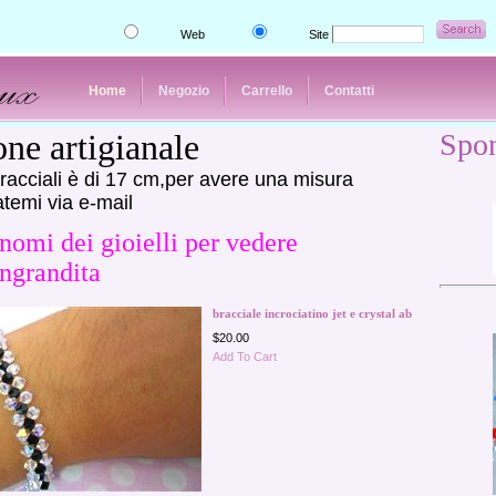
Web
Site
Home
Negozio
Carrello
Contatti
ne artigianale
Spo
racciali è di 17 cm,per avere una misura
atemi via e-mail
 nomi dei gioielli per vedere
ngrandita
bracciale incrociatino jet e crystal ab
$20.00
Add To Cart