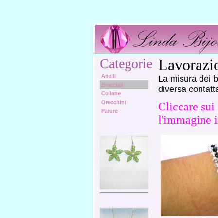
Categorie
Lavorazio
Anelli
La misura dei b
Bracciali
diversa contatt
Collane
Orecchini
Cliccare sui
Parure
l'immagine i