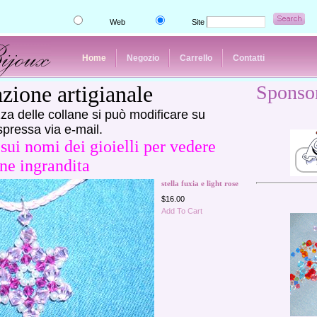
Web
Site
Home
Negozio
Carrello
Contatti
zione artigianale
Sponso
za delle collane si può modificare su
spressa via e-mail.
sui nomi dei gioielli per vedere
ne ingrandita
stella fuxia e light rose
$16.00
Add To Cart