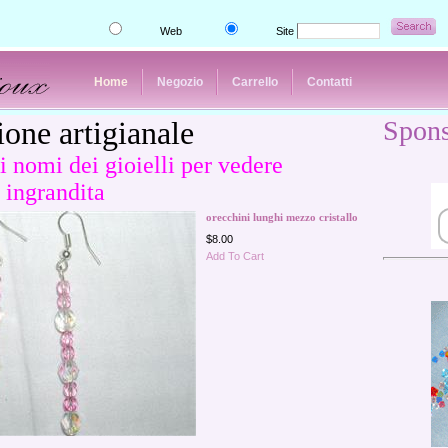
Web
Site
Home
Negozio
Carrello
Contatti
one artigianale
Spons
i nomi dei gioielli per vedere
 ingrandita
orecchini lunghi mezzo cristallo
$8.00
Add To Cart