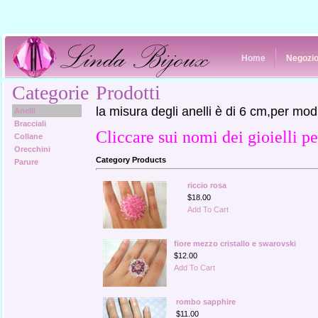
Home
Negozi
Categorie
Prodotti
la misura degli anelli è di 6 cm,per mod
Anelli
Bracciali
Cliccare sui nomi dei gioielli p
Collane
Orecchini
Category Products
Parure
riccio rosa
$18.00
Add To Cart
fiore mezzo cristallo e swarovski
$12.00
Add To Cart
rombo sapphire
$11.00